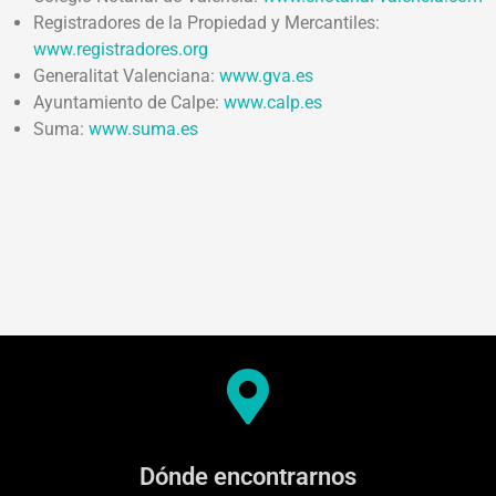
Registradores de la Propiedad y Mercantiles:
www.registradores.org
Generalitat Valenciana:
www.gva.es
Ayuntamiento de Calpe:
www.calp.es
Suma:
www.suma.es
Dónde encontrarnos