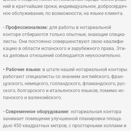
ний в крат­чай­шие сро­ки, ин­ди­ви­ду­аль­ное, доб­ро­сер­деч­
ное об­слу­жи­ва­ние, по воз­мож­но­сти, на язы­ке кли­ен­та.
•
Про­фес­сио­на­лизм:
для работы в нотариальной
конторе отбираются только опыт­ные, знаю­щие спе­циа­
ли­сты. Они по­сто­ян­но со­вер­шен­ст­ву­ют свою ква­ли­фи­
ка­цию в об­лас­ти ис­пан­ско­го и за­ру­беж­но­го пра­ва. Эти­
ка де­ло­вых от­но­ше­ний соблюдается неукоснительно.
• Ра­бо­чие язы­ки:
в шта­те нашей но­та­ри­аль­ной кон­то­ры
ра­бо­та­ют спе­циа­ли­сты со зна­ни­ем анг­лий­ско­го, фран­
цуз­ско­го, не­мец­ко­го, гол­ланд­ско­го, фла­манд­ско­го, рус­
ско­го, бол­гар­ско­го и италь­ян­ско­го язы­ков, по­ми­мо ис­
пан­ско­го и ва­лен­сий­ско­го.
•
Со­вре­мен­ное обо­ру­до­ва­ние
: но­та­ри­аль­ная кон­то­ра
за­ни­ма­ет по­ме­ще­ние улуч­шен­ной пла­ни­ров­ки пло­ща­
дью 450 квад­рат­ных мет­ров, с про­сто­рны­ми хол­ла­ми и