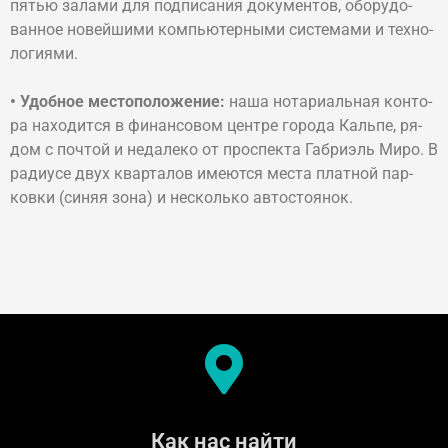
пя­тью за­ла­ми для под­пи­са­ния до­ку­мен­тов, обо­ру­до­
ван­ное но­вей­ши­ми ком­пь­ю­тер­ны­ми сис­те­ма­ми и тех­но­
ло­гия­ми.
• Удоб­ное ме­сто­по­ло­же­ние:
на­ша но­та­ри­аль­ная кон­то­
ра на­хо­дит­ся в фи­нан­со­вом цен­тре го­ро­да Каль­пе, ря­
дом с по­чтой и не­да­ле­ко от про­спек­та Габ­ри­эль Ми­ро. В
радиусе двух кварталов имеются мес­та плат­ной пар­
ков­ки (си­няя зо­на) и не­сколь­ко ав­то­стоя­нок.
Как нас найти