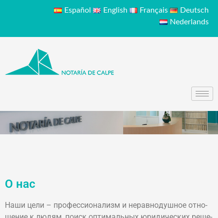
Español
English
Français
Deutsch
Nederlands
О нас
На­ши цели – про­фес­сио­на­лизм и не­рав­но­душ­ное от­но­
ше­ние к лю­дям, по­иск оп­ти­маль­ных юри­ди­че­ских ре­ше­